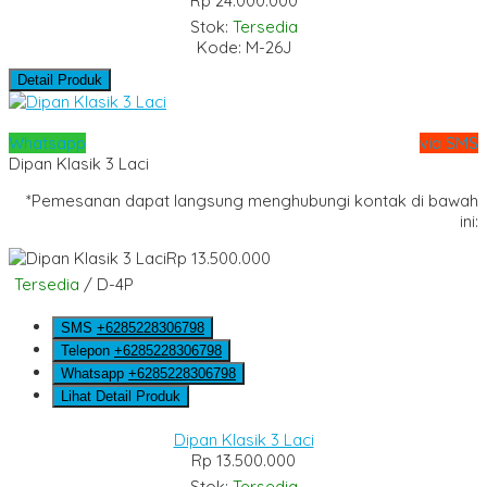
Rp 24.000.000
Stok:
Tersedia
Kode: M-26J
Detail Produk
Whatsapp
via SMS
Dipan Klasik 3 Laci
*Pemesanan dapat langsung menghubungi kontak di bawah
ini:
Rp 13.500.000
Tersedia
/ D-4P
SMS
+6285228306798
Telepon
+6285228306798
Whatsapp
+6285228306798
Lihat Detail Produk
Dipan Klasik 3 Laci
Rp 13.500.000
Stok:
Tersedia