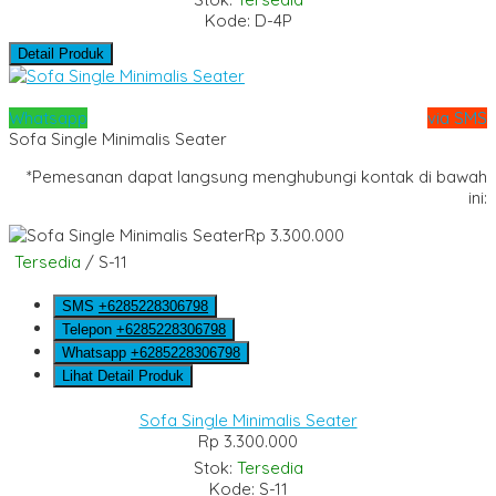
Kode: D-4P
Detail Produk
Whatsapp
via SMS
Sofa Single Minimalis Seater
*Pemesanan dapat langsung menghubungi kontak di bawah
ini:
Rp 3.300.000
Tersedia
/ S-11
SMS
+6285228306798
Telepon
+6285228306798
Whatsapp
+6285228306798
Lihat Detail Produk
Sofa Single Minimalis Seater
Rp 3.300.000
Stok:
Tersedia
Kode: S-11