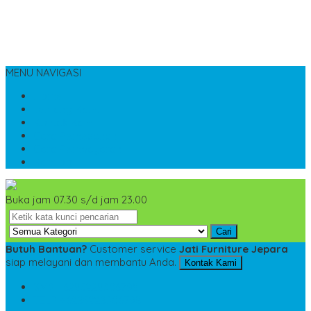
MENU NAVIGASI
Home
Tentang Kami
Kontak Kami
Cara Pemesanan
Cara Pembayaran
Katalog
Buka jam 07.30 s/d jam 23.00
Cari
Butuh Bantuan?
Customer service
Jati Furniture Jepara
siap melayani dan membantu Anda.
Kontak Kami
SMS
+6285228306798
TELP
+6285228306798