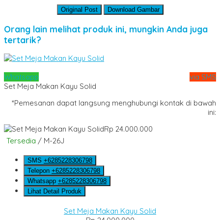
Original Post
Download Gambar
Orang lain melihat produk ini, mungkin Anda juga
tertarik?
Whatsapp
via SMS
Set Meja Makan Kayu Solid
*Pemesanan dapat langsung menghubungi kontak di bawah
ini:
Rp 24.000.000
Tersedia
/ M-26J
SMS
+6285228306798
Telepon
+6285228306798
Whatsapp
+6285228306798
Lihat Detail Produk
Set Meja Makan Kayu Solid