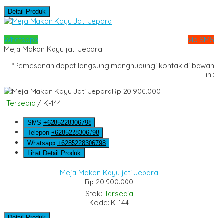
Detail Produk
Whatsapp
via SMS
Meja Makan Kayu jati Jepara
*Pemesanan dapat langsung menghubungi kontak di bawah
ini:
Rp 20.900.000
Tersedia
/ K-144
SMS
+6285228306798
Telepon
+6285228306798
Whatsapp
+6285228306798
Lihat Detail Produk
Meja Makan Kayu jati Jepara
Rp 20.900.000
Stok:
Tersedia
Kode: K-144
Detail Produk